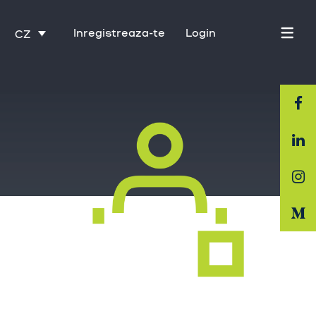
Inregistreaza-te
Login
CZ
Domovská stránka
O nás
Průmysl
Služby
Kariéra
Kontakt
Trénink s Activate