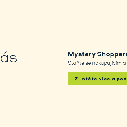
nás
Mystery Shoppers
Staňte se nakupujícím a
Zjistěte více a po