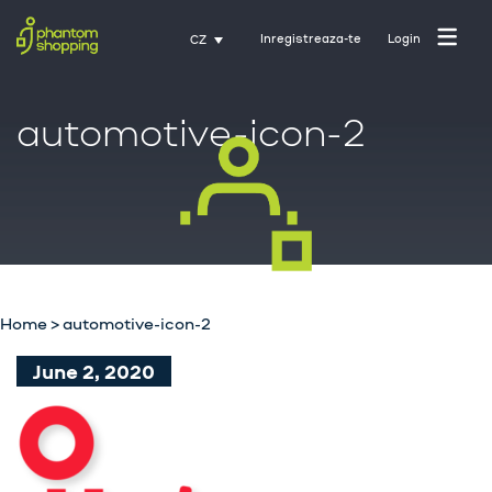
Inregistreaza-te
Login
CZ
automotive-icon-2
Domovská stránka
O nás
Průmysl
Home
>
automotive-icon-2
Služby
June 2, 2020
Kariéra
Kontakt
Trénink s Activate