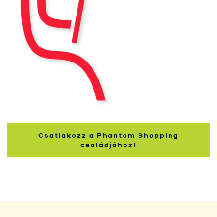
Nakupující
Csatlakozz a Phantom Shopping
családjához!