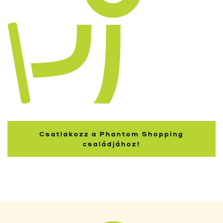
Nakupující
Csatlakozz a Phantom Shopping
családjához!