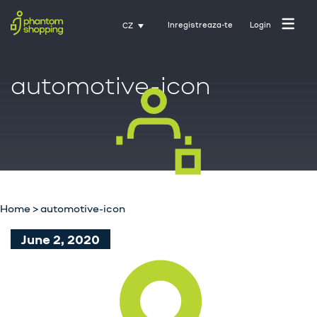
Inregistreaza-te
Login
CZ
automotive-icon
Domovská stránka
O nás
Průmysl
Home
>
automotive-icon
Služby
June 2, 2020
Kariéra
Kontakt
Trénink s Activate