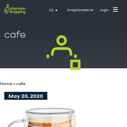
Inregistreaza-te
Login
CZ
cafe
Domovská stránka
O nás
Průmysl
Home
>
cafe
Služby
May 20, 2020
Kariéra
Kontakt
Trénink s Activate