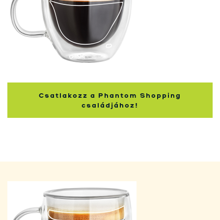
Nakupující
Csatlakozz a Phantom Shopping
családjához!