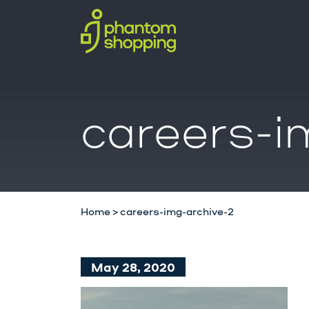
careers-i
Home
>
careers-img-archive-2
May 28, 2020