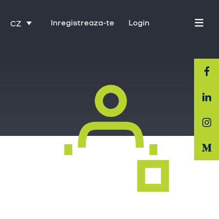
Inregistreaza-te
Login
CZ
Domovská stránka
O nás
Průmysl
Služby
Kariéra
Kontakt
Trénink s Activate