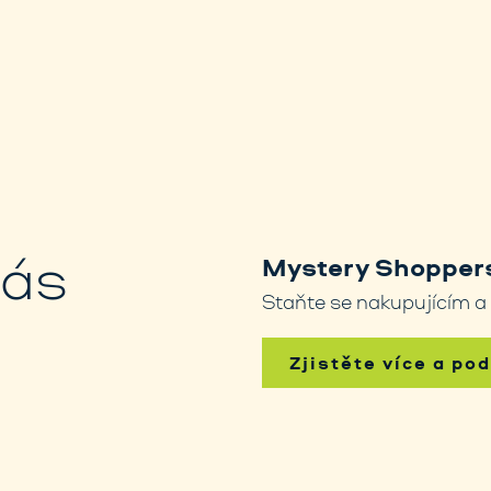
nás
Mystery Shoppers
Staňte se nakupujícím a
Zjistěte více a po