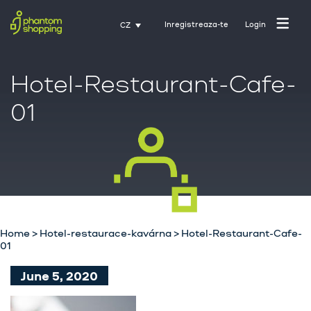
Inregistreaza-te
Login
CZ
Hotel-Restaurant-Cafe-
01
Domovská stránka
O nás
Průmysl
Služby
Home
>
Hotel-restaurace-kavárna
>
Hotel-Restaurant-Cafe-
01
Kariéra
June 5, 2020
Kontakt
Trénink s Activate