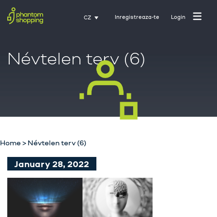
Inregistreaza-te
Login
CZ
Névtelen terv (6)
Domovská stránka
O nás
Průmysl
Služby
Home
>
Névtelen terv (6)
Kariéra
January 28, 2022
Kontakt
Trénink s Activate