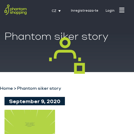
Inregistreaza-te
Login
CZ
Phantom siker story
Domovská stránka
O nás
Průmysl
Home
>
Phantom siker story
Služby
September 9, 2020
Kariéra
Kontakt
Trénink s Activate