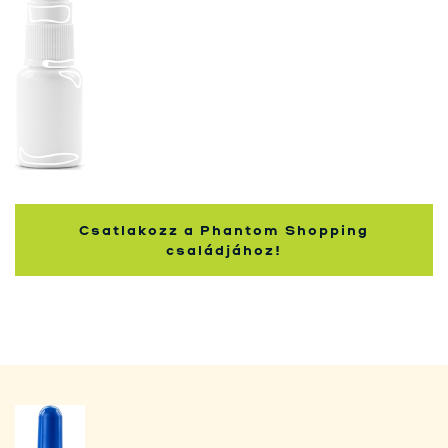
Nakupující
Csatlakozz a Phantom Shopping
családjához!