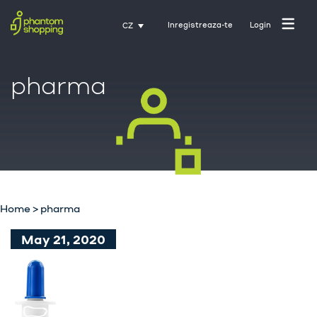
Inregistreaza-te
Login
CZ
pharma
Domovská stránka
O nás
Průmysl
Home
>
pharma
Služby
May 21, 2020
Kariéra
Kontakt
Trénink s Activate