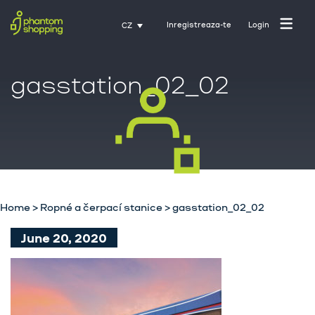
Inregistreaza-te
Login
CZ
gasstation_02_02
Domovská stránka
O nás
Průmysl
Home
>
Ropné a čerpací stanice
>
gasstation_02_02
Služby
June 20, 2020
Kariéra
Kontakt
Trénink s Activate